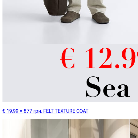
€ 19.99 = 877 грн. FELT TEXTURE COAT