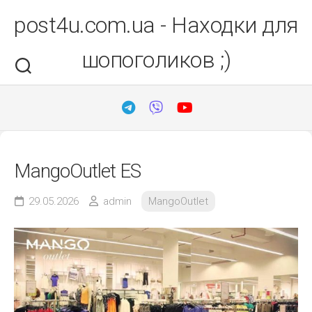
Перейти
post4u.com.ua - Находки для
до
вмісту
шопоголиков ;)
MangoOutlet ES
29.05.2026
admin
MangoOutlet