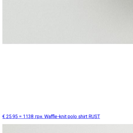
€ 25.95 = 1138 грн. Waffle-knit polo shirt RUST