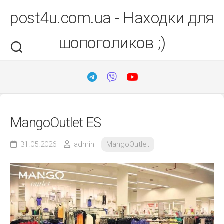
Перейти
post4u.com.ua - Находки для
до
вмісту
шопоголиков ;)
MangoOutlet ES
31.05.2026
admin
MangoOutlet