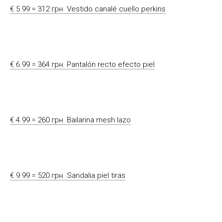
€ 5.99 = 312 грн. Vestido canalé cuello perkins
€ 6.99 = 364 грн. Pantalón recto efecto piel
€ 4.99 = 260 грн. Bailarina mesh lazo
€ 9.99 = 520 грн. Sandalia piel tiras