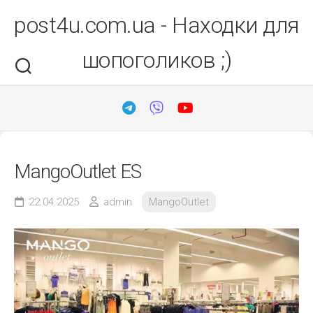
Перейти
post4u.com.ua - Находки для
до
вмісту
шопоголиков ;)
MangoOutlet ES
22.04.2025
admin
MangoOutlet