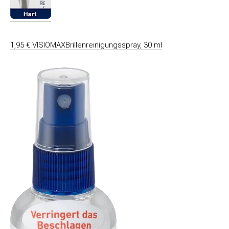
1,95 € VISIOMAXBrillenreinigungsspray, 30 ml