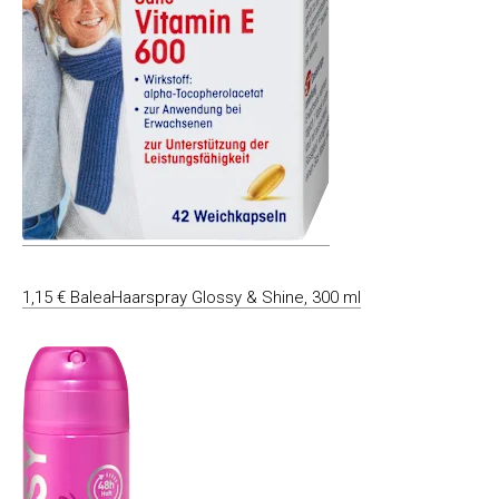
1,15 € BaleaHaarspray Glossy & Shine, 300 ml