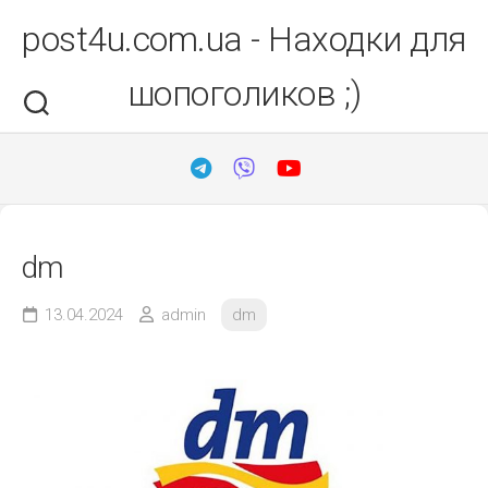
Перейти
post4u.com.ua - Находки для
до
вмісту
шопоголиков ;)
dm
13.04.2024
admin
dm