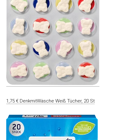
1,75 € DenkmitWäsche Weiß Tücher, 20 St