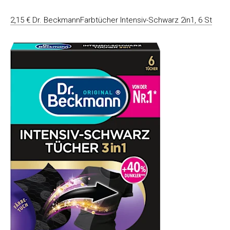
2,15 € Dr. BeckmannFarbtücher Intensiv-Schwarz 2in1, 6 St