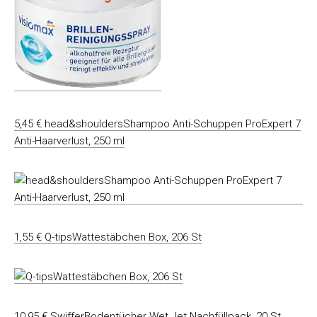
5,45 € head&shouldersShampoo Anti-Schuppen ProExpert 7
Anti-Haarverlust, 250 ml
1,55 € Q-tipsWattestäbchen Box, 206 St
10,95 € SwifferBodentücher Wet Jet Nachfüllpack, 20 St