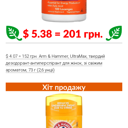
$ 4.07 = 152 грн. Arm & Hammer, UltraMax, твердий
дезодорант-антиперспірант для жінок, зі свіжим
ароматом, 73 г (2,6 унції)