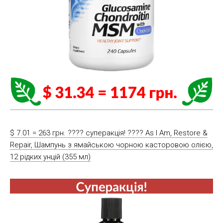
$ 7.01 = 263 грн. ???? cуперакція! ???? As I Am, Restore &
Repair, Шампунь з ямайською чорною касторовою олією,
12 рідких унцій (355 мл)