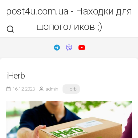
Перейти
post4u.com.ua - Находки для
до
вмісту
шопоголиков ;)
iHerb
16.12.2023
admin
iHerb