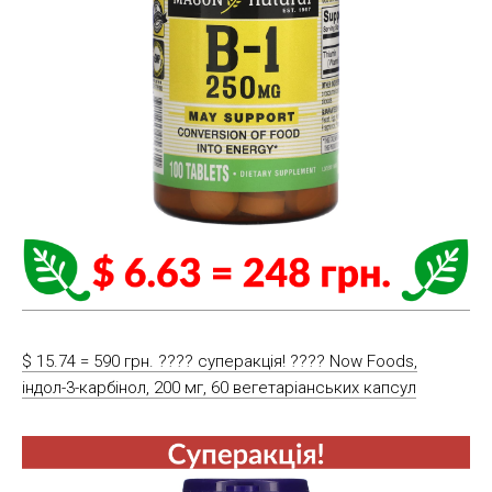
$ 15.74 = 590 грн. ???? cуперакція! ???? Now Foods,
індол-3-карбінол, 200 мг, 60 вегетаріанських капсул