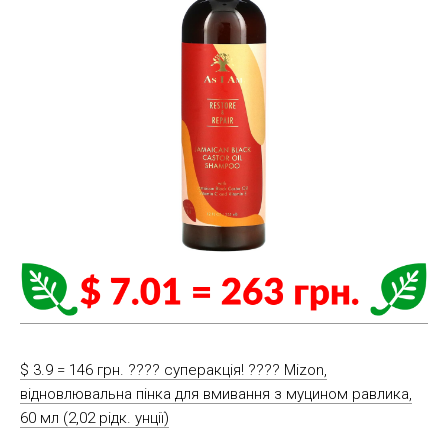
$ 3.9 = 146 грн. ???? cуперакція! ???? Mizon,
відновлювальна пінка для вмивання з муцином равлика,
60 мл (2,02 рідк. унції)