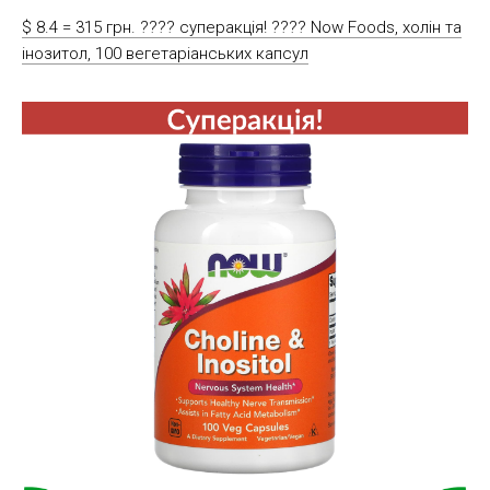
$ 8.4 = 315 грн. ???? cуперакція! ???? Now Foods, холін та
інозитол, 100 вегетаріанських капсул