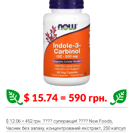
$ 12.06 = 452 грн. ???? cуперакція! ???? Now Foods,
Часник без запаху, концентрований екстракт, 250 капсул