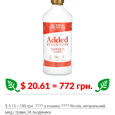
$ 5.15 = 193 грн. ????️ у кошику ????️ Ricola, натуральний,
мед і трави, 24 льодяники