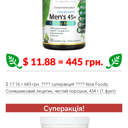
$ 17.16 = 643 грн. ???? cуперакція! ???? Now Foods,
Соняшниковий лецитин, чистий порошок, 454 г (1 фунт)