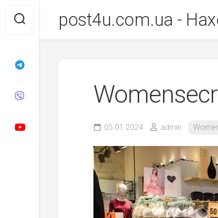
Перейти
post4u.com.ua - Нах
до
вмісту
Womensecr
05.01.2024
admin
Women