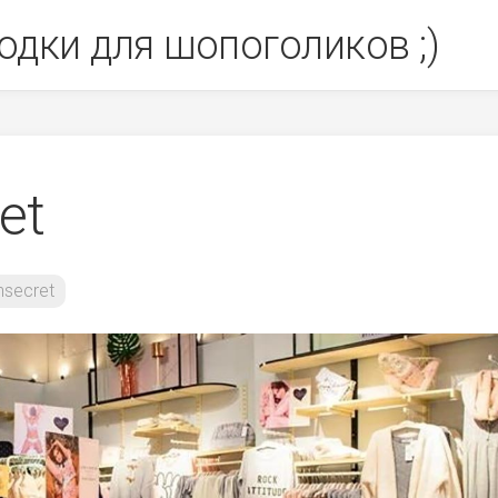
одки для шопоголиков ;)
et
secret