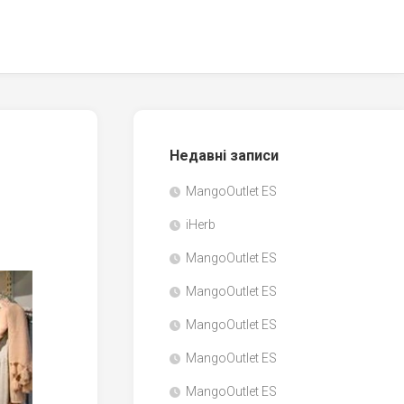
Недавні записи
MangoOutlet ES
iHerb
MangoOutlet ES
MangoOutlet ES
MangoOutlet ES
MangoOutlet ES
MangoOutlet ES