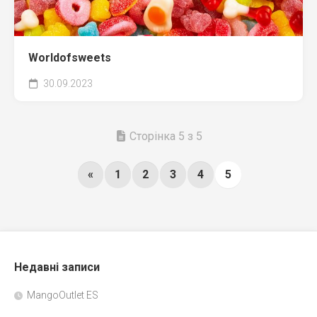
Worldofsweets
30.09.2023
Сторінка 5 з 5
«
1
2
3
4
5
Недавні записи
MangoOutlet ES