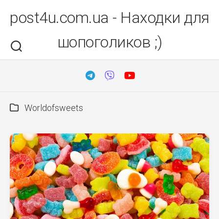
Перейти
post4u.com.ua - Находки для
до
вмісту
шопоголиков ;)
Worldofsweets