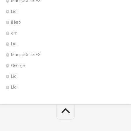
MangoOutlet ES
Lidl
iHerb
dm
Lidl
MangoOutlet ES
George
Lidl
Lidl