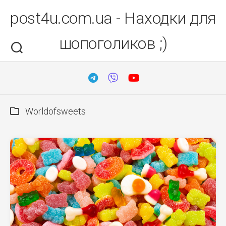
Перейти
post4u.com.ua - Находки для
до
вмісту
шопоголиков ;)
Worldofsweets