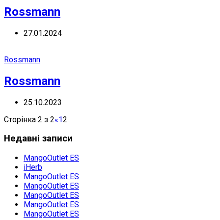
Rossmann
27.01.2024
Rossmann
Rossmann
25.10.2023
Сторінка 2 з 2
«
1
2
Недавні записи
MangoOutlet ES
iHerb
MangoOutlet ES
MangoOutlet ES
MangoOutlet ES
MangoOutlet ES
MangoOutlet ES