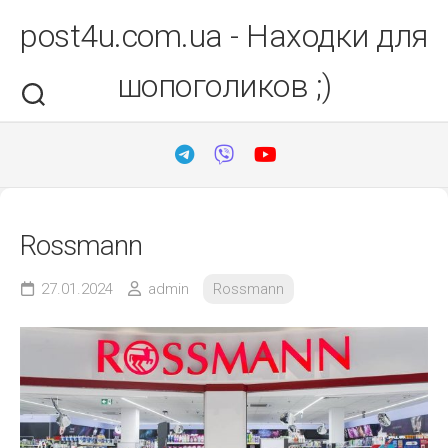
Перейти
post4u.com.ua - Находки для
до
вмісту
шопоголиков ;)
Rossmann
27.01.2024
admin
Rossmann