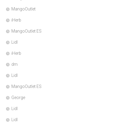
MangoOutlet
iHerb
MangoOutlet ES
Lidl
iHerb
dm
Lidl
MangoOutlet ES
George
Lidl
Lidl