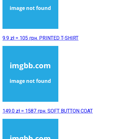
9.9 zł = 105 грн. PRINTED T-SHIRT
149.0 zł = 1587 грн. SOFT BUTTON COAT