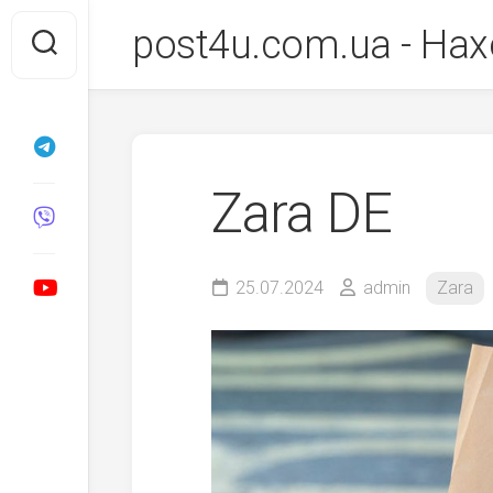
Перейти
post4u.com.ua - Нах
до
вмісту
Zara DE
25.07.2024
admin
Zara