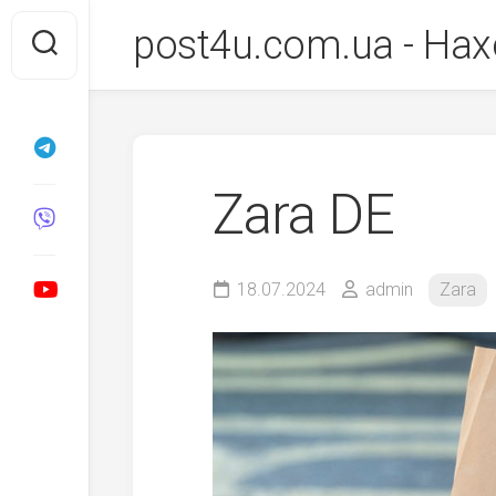
Перейти
post4u.com.ua - Нах
до
вмісту
Zara DE
18.07.2024
admin
Zara