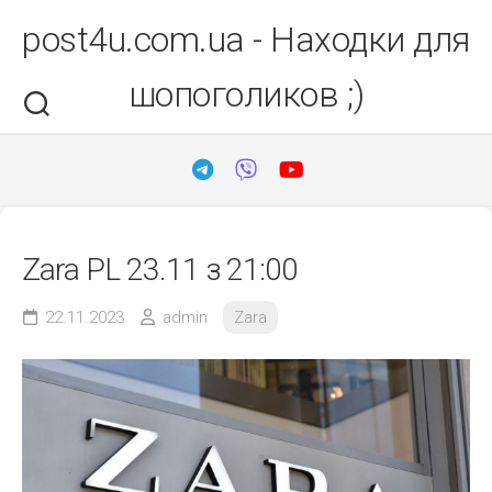
Перейти
post4u.com.ua - Находки для
до
вмісту
шопоголиков ;)
Zara PL 23.11 з 21:00
22.11.2023
admin
Zara