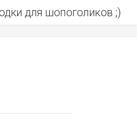
одки для шопоголиков ;)