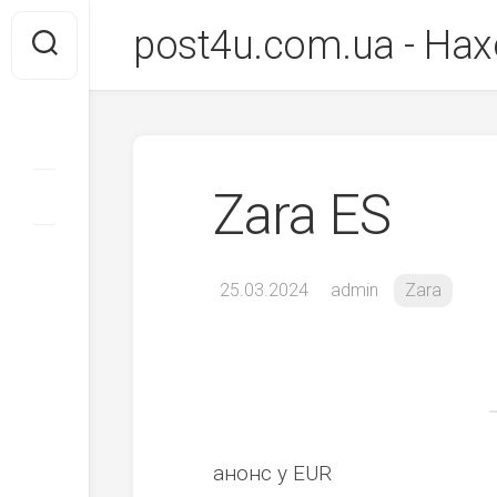
Перейти
post4u.com.ua - Нах
до
вмісту
Zara ES
25.03.2024
admin
Zara
анонс у EUR