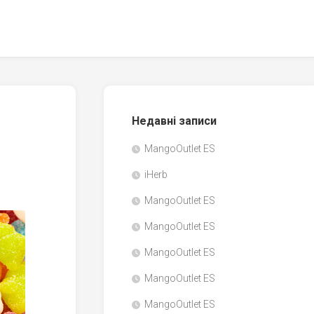
Недавні записи
MangoOutlet ES
iHerb
MangoOutlet ES
MangoOutlet ES
MangoOutlet ES
MangoOutlet ES
MangoOutlet ES