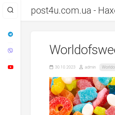
Перейти
post4u.com.ua - Нах
до
вмісту
Worldofswe
30.10.2023
admin
Worldo