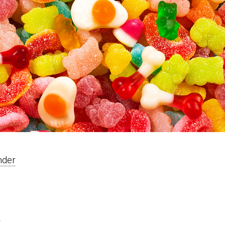
nder
r