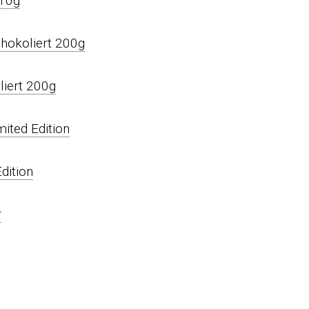
chokoliert 200g
ited Edition
r