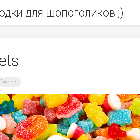
одки для шопоголиков ;)
ets
fsweets