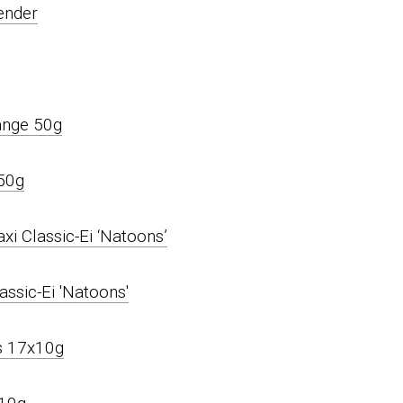
ender
ange 50g
i Classic-Ei ‘Natoons’
is 17x10g