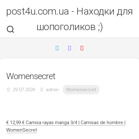
Перейти
post4u.com.ua - Находки для
до
вмісту
шопоголиков ;)
Womensecret
29.07.2024
admin
Womensecret
€ 12,99 € Camisa rayas manga 3/4 | Camisas de hombre |
WomenSecret