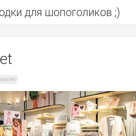
одки для шопоголиков ;)
et
secret