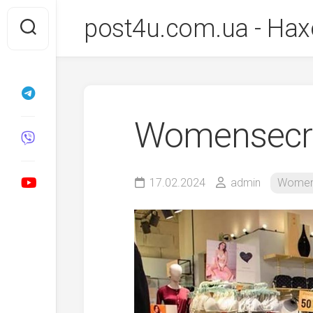
Перейти
post4u.com.ua - Нах
до
вмісту
Womensecr
17.02.2024
admin
Women