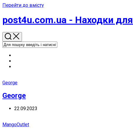
Перейти до вмісту
post4u.com.ua - Находки для
George
George
22.09.2023
MangoOutlet