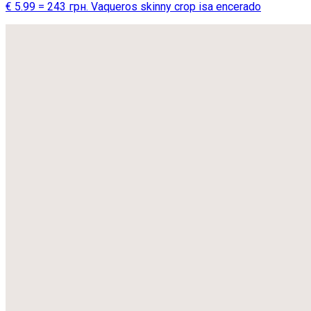
€ 5.99 = 243 грн. Vaqueros skinny crop isa encerado