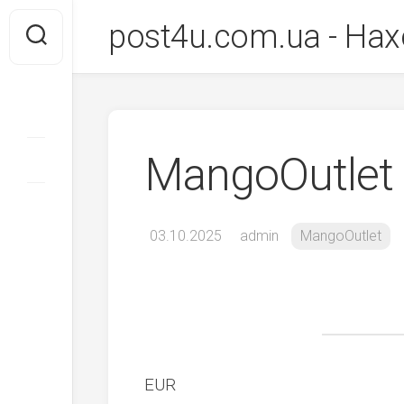
Перейти
post4u.com.ua - Нах
до
вмісту
MangoOutlet
03.10.2025
admin
MangoOutlet
EUR