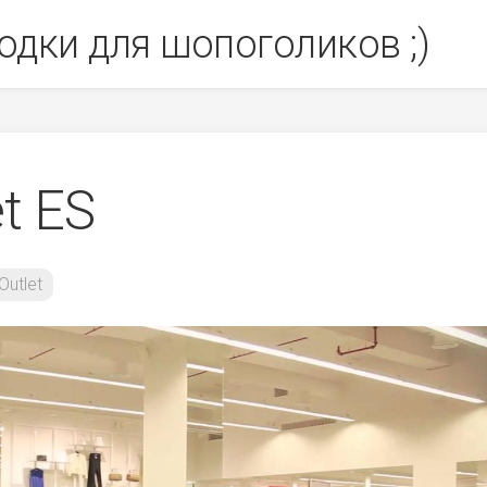
одки для шопоголиков ;)
t ES
utlet