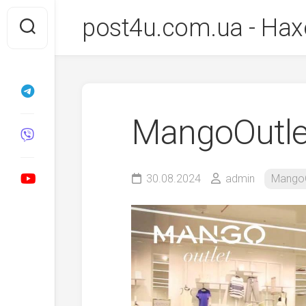
Перейти
post4u.com.ua - Нах
до
вмісту
MangoOutle
30.08.2024
admin
MangoO