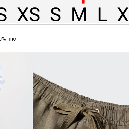
0% lino