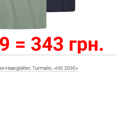
i-Haarglätter, Turmalin, »HS 2030«