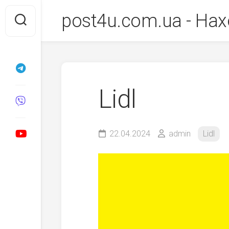
Перейти
post4u.com.ua - Нах
до
вмісту
Lidl
22.04.2024
admin
Lidl