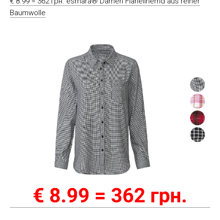
€ 8.99 = 362 грн. esmara® Damen Flanellhemd aus reiner
Baumwolle