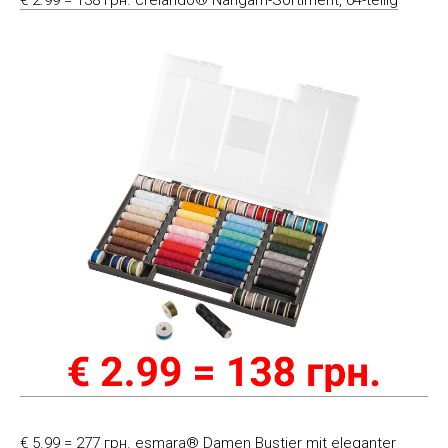
€ 2.99 = 138 грн. crelando® Nähgarn-Sortiment, 64-teilig
€ 5.99 = 277 грн. esmara® Damen Bustier mit eleganter