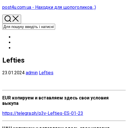
Перейти
post4u.com.ua - Находки для шопоголиков ;)
до
вмісту
Lefties
23.01.2024
admin
Lefties
EUR копируем и вставляем здесь свои условия
выкупа
https://telegra.ph/p3v-Lefties-ES-01-23