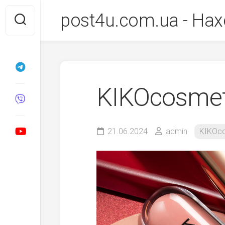
Перейти
post4u.com.ua - Нах
до
вмісту
KIKOcosmet
21.06.2024
admin
KIKOc