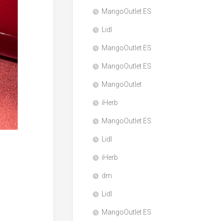
MangoOutlet ES
Lidl
MangoOutlet ES
MangoOutlet ES
MangoOutlet
iHerb
MangoOutlet ES
Lidl
iHerb
dm
Lidl
MangoOutlet ES