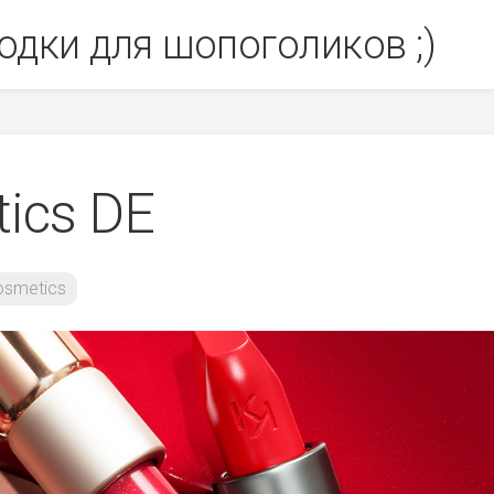
одки для шопоголиков ;)
ics DE
osmetics