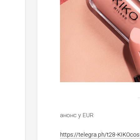
анонс у EUR
https://telegra.ph/t28-KIKOco