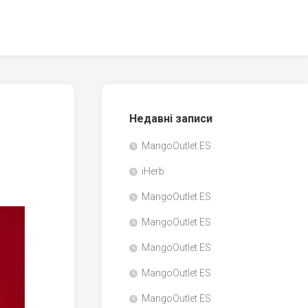
Недавні записи
MangoOutlet ES
iHerb
MangoOutlet ES
MangoOutlet ES
MangoOutlet ES
MangoOutlet ES
MangoOutlet ES