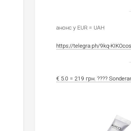
анонс у EUR = UAH
https://telegra.ph/9kq-KIKOco
€ 5.0 = 219 грн. ???? Sonderan