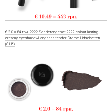
€ 2.0 = 84 грн. ???? Sonderangebot ???? colour lasting
creamy eyeshadowLanganhaltender Creme-Lidschatten
(8 H*)