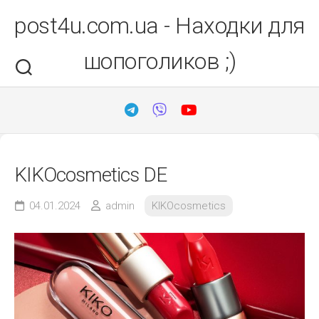
Перейти
post4u.com.ua - Находки для
до
вмісту
шопоголиков ;)
KIKOcosmetics DE
04.01.2024
admin
KIKOcosmetics