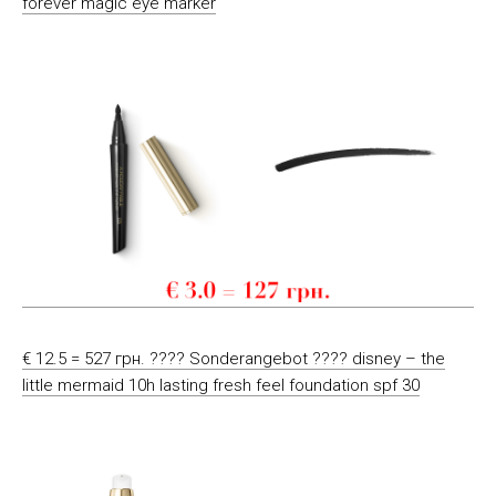
forever magic eye marker
€ 12.5 = 527 грн. ???? Sonderangebot ???? disney – the
little mermaid 10h lasting fresh feel foundation spf 30