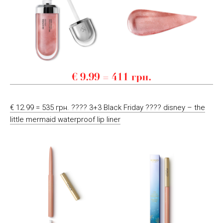
€ 12.99 = 535 грн. ???? 3+3 Black Friday ???? disney – the
little mermaid waterproof lip liner