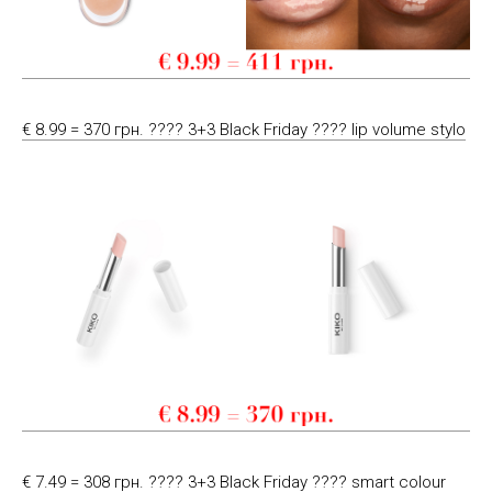
€ 8.99 = 370 грн. ???? 3+3 Black Friday ???? lip volume stylo
€ 7.49 = 308 грн. ???? 3+3 Black Friday ???? smart colour