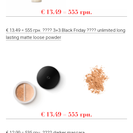
€ 13.49 = 555 грн. ???? 3+3 Black Friday ???? unlimited long
lasting matte loose powder
€ 12.99 = 535 грн. ???? darker mascara