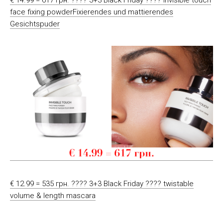
€ 14.99 = 617 грн. ???? 3+3 Black Friday ???? invisible touch
face fixing powderFixierendes und mattierendes
Gesichtspuder
€ 12.99 = 535 грн. ???? 3+3 Black Friday ???? twistable
volume & length mascara