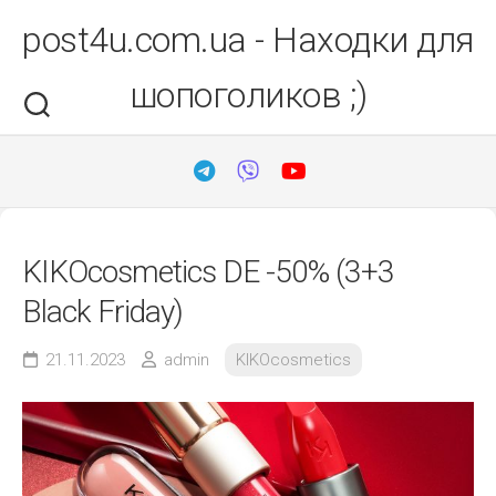
Перейти
post4u.com.ua - Находки для
до
вмісту
шопоголиков ;)
KIKOcosmetics DE -50% (3+3
Black Friday)
21.11.2023
admin
KIKOcosmetics