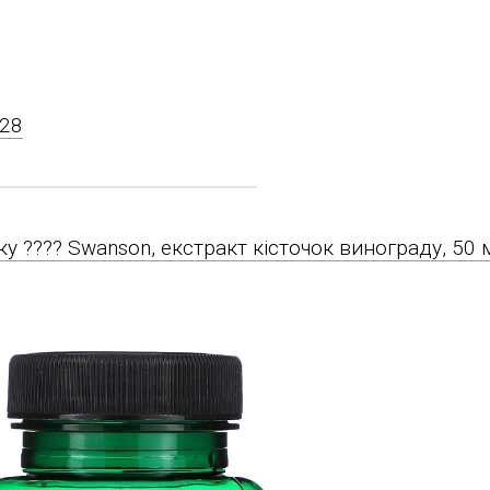
-28
ику ????️ Swanson, екстракт кісточок винограду, 50 