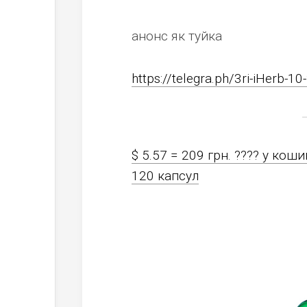
анонс як туйка
https://telegra.ph/3ri-iHerb-10
$ 5.57 = 209 грн. ????️ у кош
120 капсул