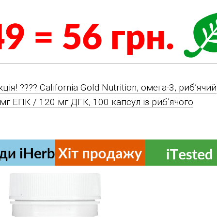
ція! ???? California Gold Nutrition, омега-3, риб’ячий
 мг ЕПК / 120 мг ДГК, 100 капсул із риб’ячого