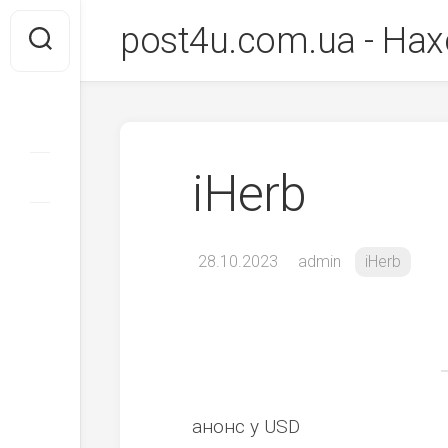
Перейти
post4u.com.ua - Нах
до
вмісту
iHerb
28.10.2023
admin
iHerb
анонс у USD