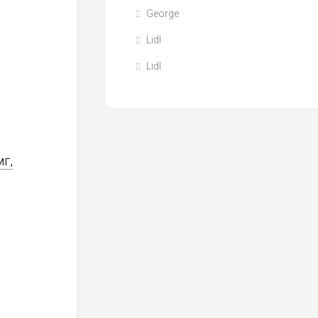
George
Lidl
Lidl
мг,