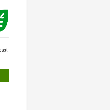
east,