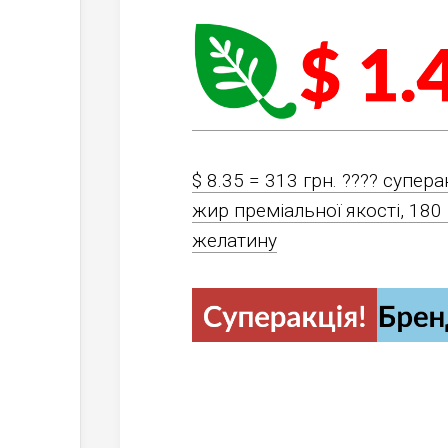
$ 8.35 = 313 грн. ???? cуперак
жир преміальної якості, 180
желатину