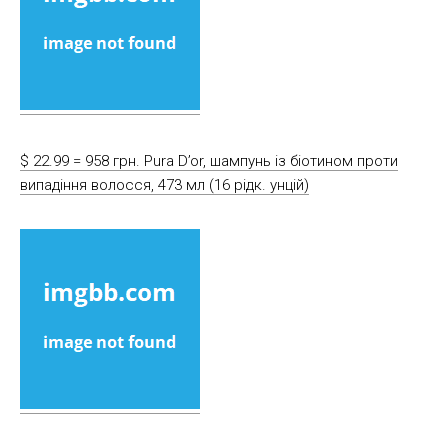
$ 22.99 = 958 грн. Pura D’or, шампунь із біотином проти
випадіння волосся, 473 мл (16 рідк. унцій)