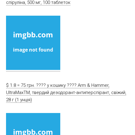
спіруліна, 500 мг, 100 таблеток
$ 1.8 = 75 грн. ????️ у кошику ????️ Arm & Hammer,
UltraMaxTM, твердий дезодорант-антиперспірант, свіжий,
28 г (1 унція)