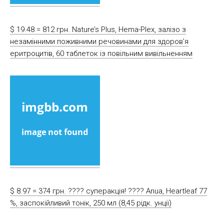
$ 19.48 = 812 грн. Nature’s Plus, Hema-Plex, залізо з
незамінними поживними речовинами для здоров’я
еритроцитів, 60 таблеток із повільним вивільненням
$ 8.97 = 374 грн. ???? cуперакція! ???? Anua, Heartleaf 77
%, заспокійливий тонік, 250 мл (8,45 рідк. унції)