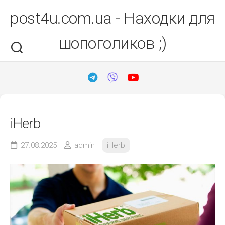
Перейти
post4u.com.ua - Находки для
до
вмісту
шопоголиков ;)
iHerb
27.08.2025
admin
iHerb