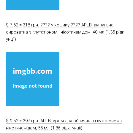
$ 7.62 = 318 грн. ????️ у кошику ????️ APLB, ампульна
сироватка з глутатіоном і нікотинамідом, 40 мл (1,35 рідк.
унції)
$ 9.52 = 397 грн. APLB, крем для обличчя з глутатіоном і
нікотинамідом, 55 мл (1,86 рідк. унції)