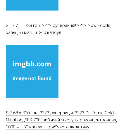
$ 17.71 = 738 грн. ???? cуперакція! ???? Now Foods,
кальцій і магній, 240 капсул
$ 7.68 = 320 грн. ???? cуперакція! ???? California Gold
Nutrition, ДГК 700, риб’ячий жир, ультраконцентрована,
1000 мг, 30 капсул із риб’ячого желатину