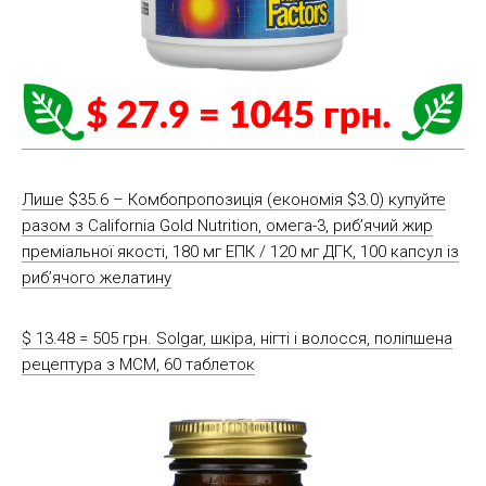
Лише $35.6 – Комбопропозиція (економія $3.0) купуйте
разом з California Gold Nutrition, омега-3, риб’ячий жир
преміальної якості, 180 мг ЕПК / 120 мг ДГК, 100 капсул із
риб’ячого желатину
$ 13.48 = 505 грн. Solgar, шкіра, нігті і волосся, поліпшена
рецептура з МСМ, 60 таблеток