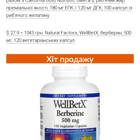
разом з California Gold Nutrition, омега-3, риб’ячий жир
преміальної якості, 180 мг ЕПК / 120 мг ДГК, 100 капсул із
риб’ячого желатину
$ 27.9 = 1045 грн. Natural Factors, WellBetX, берберин, 500
мг, 120 вегетаріанських капсул