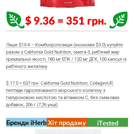
Лише $19.4 – Комбопропозиція (економія $3.0) купуйте
разом з California Gold Nutrition, омега-3, риб’ячий жир
преміальної якості, 180 мг ЕПК / 120 мг ДГК, 100 капсул із
риб’ячого желатину
$ 17.0 = 637 грн. California Gold Nutrition, CollagenUP,
пептиди гідролізованого морського колагену з
гіалуроновою кислотою та вітаміном C, без смакових
добавок, 206 г (7,26 унції)