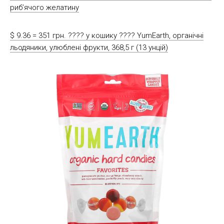
риб’ячого желатину
$ 9.36 = 351 грн. ????️ у кошику ????️ YumEarth, органічні
льодяники, улюблені фрукти, 368,5 г (13 унцій)