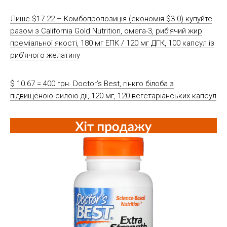
Лише $17.22 – Комбопропозиція (економія $3.0) купуйте
разом з California Gold Nutrition, омега-3, риб’ячий жир
преміальної якості, 180 мг ЕПК / 120 мг ДГК, 100 капсул із
риб’ячого желатину
$ 10.67 = 400 грн. Doctor’s Best, гінкго білоба з
підвищеною силою дії, 120 мг, 120 вегетаріанських капсул