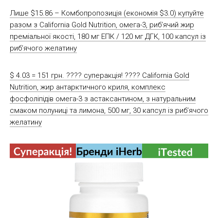
Лише $15.86 – Комбопропозиція (економія $3.0) купуйте
разом з California Gold Nutrition, омега-3, риб’ячий жир
преміальної якості, 180 мг ЕПК / 120 мг ДГК, 100 капсул із
риб’ячого желатину
$ 4.03 = 151 грн. ???? cуперакція! ???? California Gold
Nutrition, жир антарктичного криля, комплекс
фосфоліпідів омега-3 з астаксантином, з натуральним
смаком полуниці та лимона, 500 мг, 30 капсул із риб’ячого
желатину