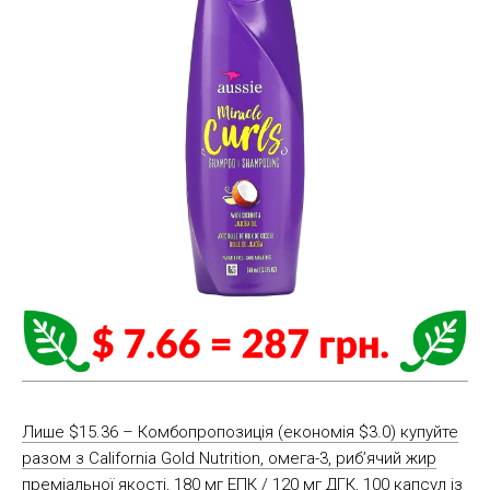
Лише $15.36 – Комбопропозиція (економія $3.0) купуйте
разом з California Gold Nutrition, омега-3, риб’ячий жир
преміальної якості, 180 мг ЕПК / 120 мг ДГК, 100 капсул із