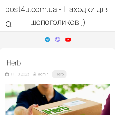
Перейти
post4u.com.ua - Находки для
до
вмісту
шопоголиков ;)
iHerb
11.10.2023
admin
iHerb