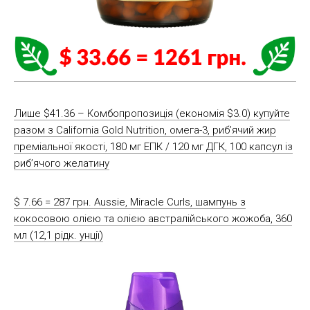
Лише $41.36 – Комбопропозиція (економія $3.0) купуйте
разом з California Gold Nutrition, омега-3, риб’ячий жир
преміальної якості, 180 мг ЕПК / 120 мг ДГК, 100 капсул із
риб’ячого желатину
$ 7.66 = 287 грн. Aussie, Miracle Curls, шампунь з
кокосовою олією та олією австралійського жожоба, 360
мл (12,1 рідк. унції)