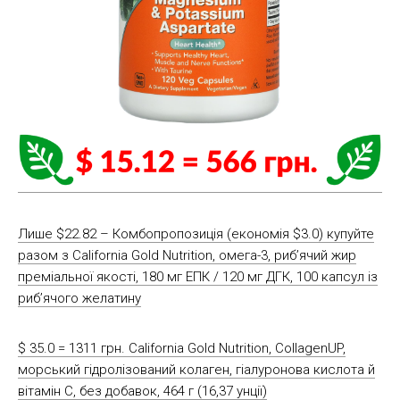
Лише $22.82 – Комбопропозиція (економія $3.0) купуйте
разом з California Gold Nutrition, омега-3, риб’ячий жир
преміальної якості, 180 мг ЕПК / 120 мг ДГК, 100 капсул із
риб’ячого желатину
$ 35.0 = 1311 грн. California Gold Nutrition, CollagenUP,
морський гідролізований колаген, гіалуронова кислота й
вітамін С, без добавок, 464 г (16,37 унції)