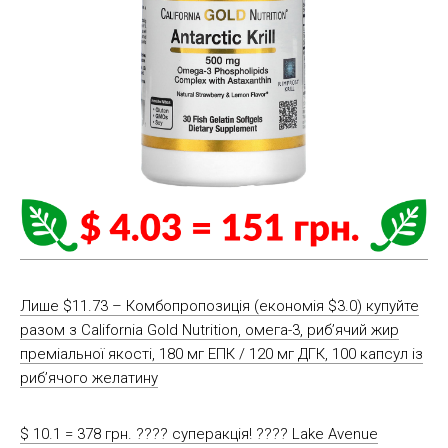
Лише $11.73 – Комбопропозиція (економія $3.0) купуйте
разом з California Gold Nutrition, омега-3, риб’ячий жир
преміальної якості, 180 мг ЕПК / 120 мг ДГК, 100 капсул із
риб’ячого желатину
$ 10.1 = 378 грн. ???? cуперакція! ???? Lake Avenue