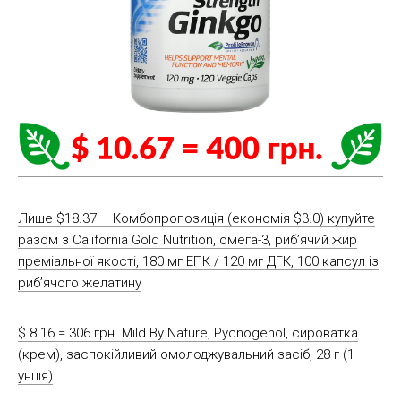
Лише $18.37 – Комбопропозиція (економія $3.0) купуйте
разом з California Gold Nutrition, омега-3, риб’ячий жир
преміальної якості, 180 мг ЕПК / 120 мг ДГК, 100 капсул із
риб’ячого желатину
$ 8.16 = 306 грн. Mild By Nature, Pycnogenol, сироватка
(крем), заспокійливий омолоджувальний засіб, 28 г (1
унція)