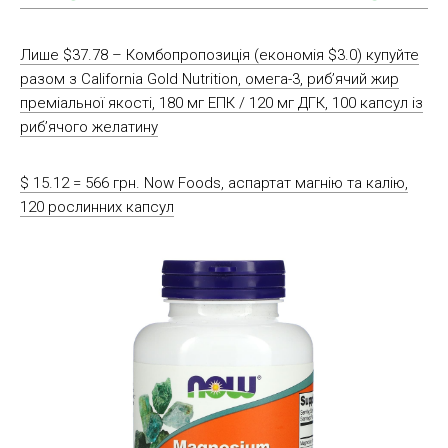
Лише $37.78 – Комбопропозиція (економія $3.0) купуйте
разом з California Gold Nutrition, омега-3, риб’ячий жир
преміальної якості, 180 мг ЕПК / 120 мг ДГК, 100 капсул із
риб’ячого желатину
$ 15.12 = 566 грн. Now Foods, аспартат магнію та калію,
120 рослинних капсул