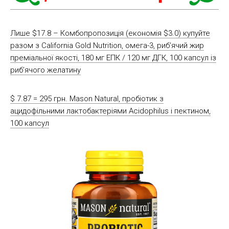
Лише $17.8 – Комбопропозиція (економія $3.0) купуйте
разом з California Gold Nutrition, омега-3, риб’ячий жир
преміальної якості, 180 мг ЕПК / 120 мг ДГК, 100 капсул із
риб’ячого желатину
$ 7.87 = 295 грн. Mason Natural, пробіотик з
ацидофільними лактобактеріями Acidophilus і пектином,
100 капсул