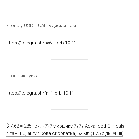
анонс у USD = UAH з дисконтом
https://telegra.ph/nx6-iHerb-10-11
анонс як туйка
https://telegra.ph/fnl-iHerb-10-11
$ 7.62 = 285 грн. ????️ у кошику ????️ Advanced Clinicals,
вітамін С, антивікова сироватка, 52 мл (1,75 рідк. унції)