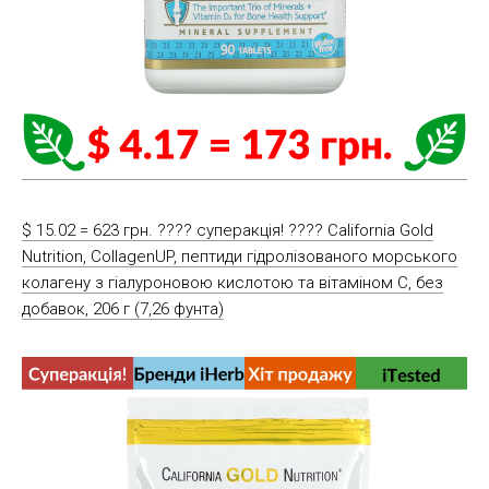
$ 15.02 = 623 грн. ???? cуперакція! ???? California Gold
Nutrition, CollagenUP, пептиди гідролізованого морського
колагену з гіалуроновою кислотою та вітаміном C, без
добавок, 206 г (7,26 фунта)