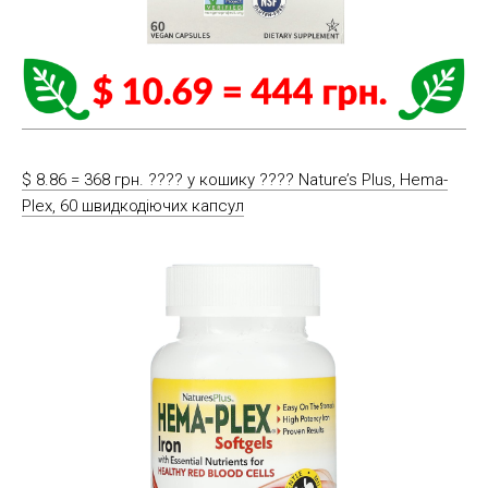
$ 8.86 = 368 грн. ????️ у кошику ????️ Nature’s Plus, Hema-
Plex, 60 швидкодіючих капсул