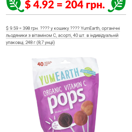
$ 9.59 = 398 грн. ????️ у кошику ????️ YumEarth, органічні
льодяники з вітаміном C, асорті, 40 шт. в індивідуальній
упаковці, 248 г (8,7 унції)