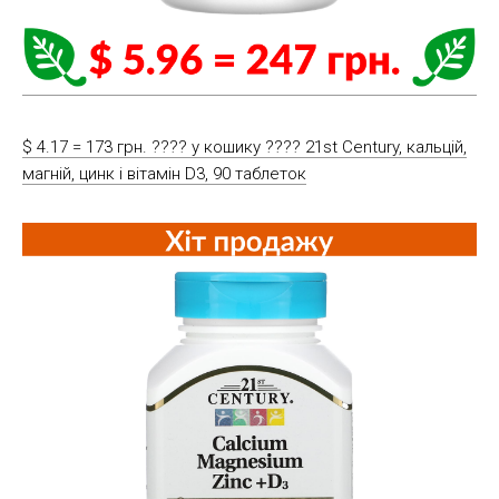
$ 4.17 = 173 грн. ????️ у кошику ????️ 21st Century, кальцій,
магній, цинк і вітамін D3, 90 таблеток