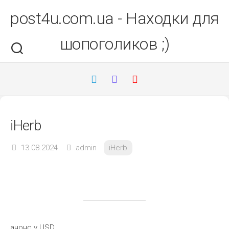
Перейти
post4u.com.ua - Находки для
до
вмісту
шопоголиков ;)
iHerb
13.08.2024
admin
iHerb
анонс у USD