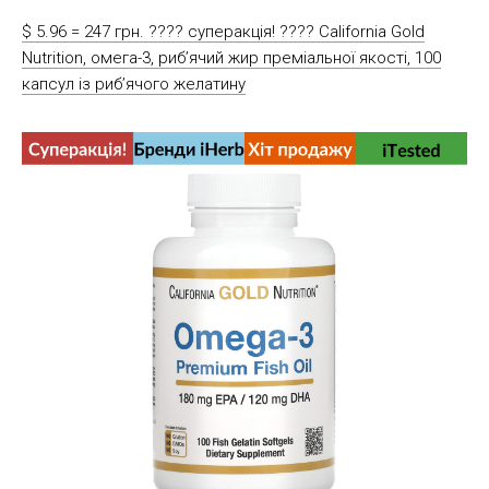
$ 5.96 = 247 грн. ???? cуперакція! ???? California Gold
Nutrition, омега-3, риб’ячий жир преміальної якості, 100
капсул із риб’ячого желатину