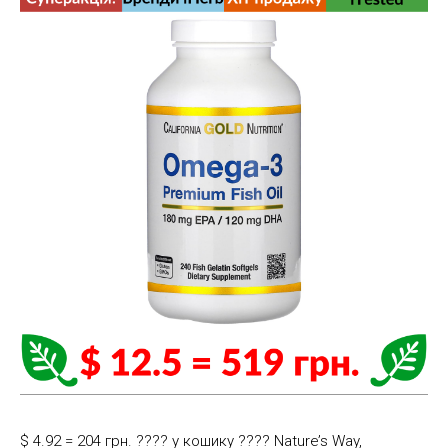
$ 4.92 = 204 грн. ????️ у кошику ????️ Nature’s Way,