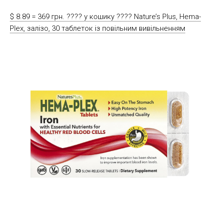
$ 8.89 = 369 грн. ????️ у кошику ????️ Nature’s Plus, Hema-
Plex, залізо, 30 таблеток із повільним вивільненням