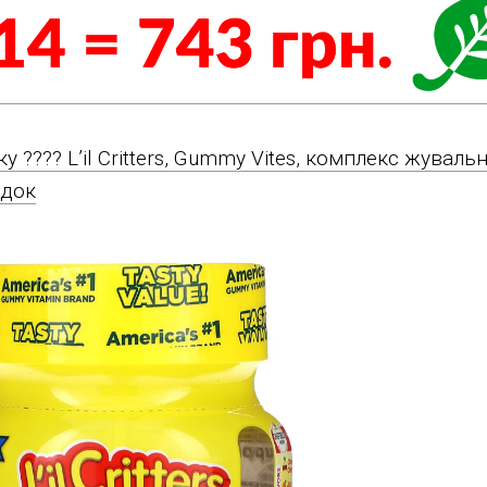
ку ????️ L’il Critters, Gummy Vites, комплекс жуваль
адок