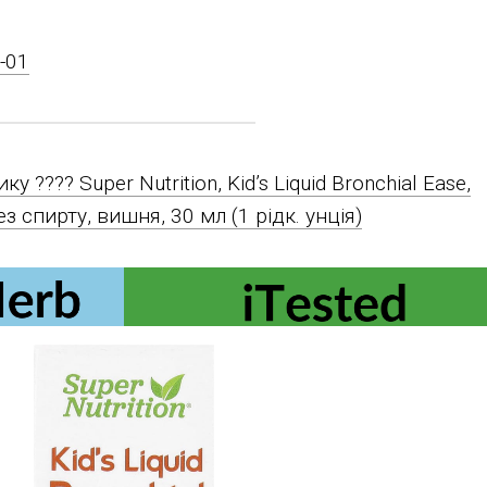
6-01
ку ????️ Super Nutrition, Kid’s Liquid Bronchial Ease,
ез спирту, вишня, 30 мл (1 рідк. унція)