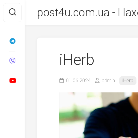
Перейти
post4u.com.ua - Нах
до
вмісту
iHerb
01.06.2024
admin
iHerb