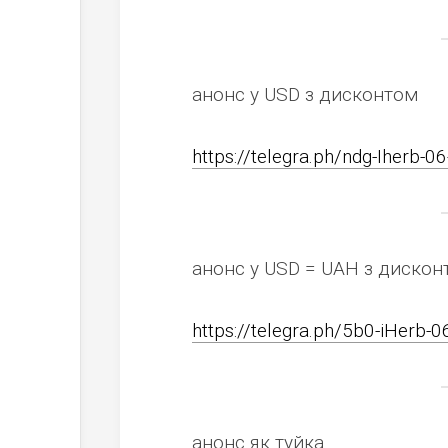
анонс у USD з дисконтом
https://telegra.ph/ndg-Iherb-0
анонс у USD = UAH з дискон
https://telegra.ph/5b0-iHerb-0
анонс як туйка