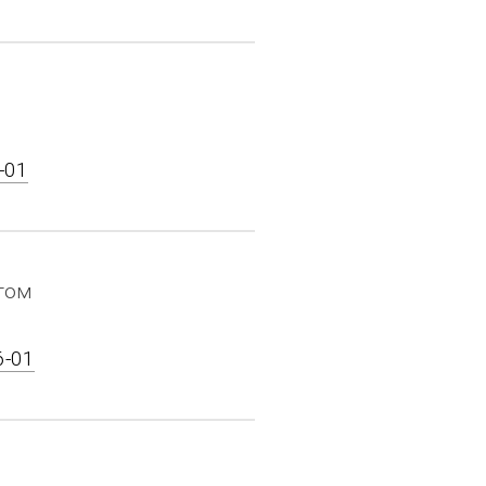
6-01
том
6-01