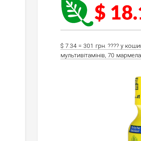
$ 7.34 = 301 грн. ????️ у коши
мультивітамінів, 70 мармел