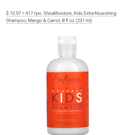
$ 10.97 = 417 грн. SheaMoisture, Kids Extra-Nourishing
Shampoo, Mango & Carrot, 8 fl oz (237 ml)