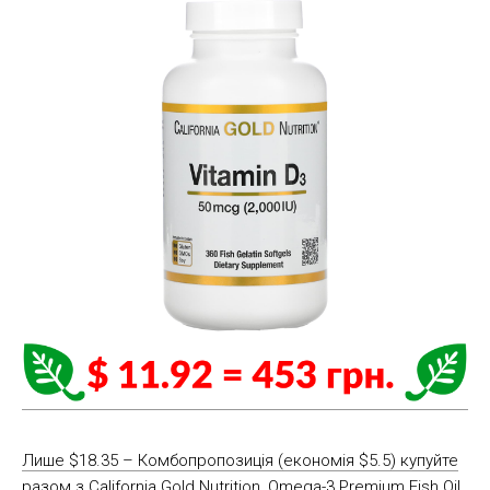
Лише $18.35 – Комбопропозиція (економія $5.5) купуйте
разом з California Gold Nutrition, Omega-3 Premium Fish Oil,