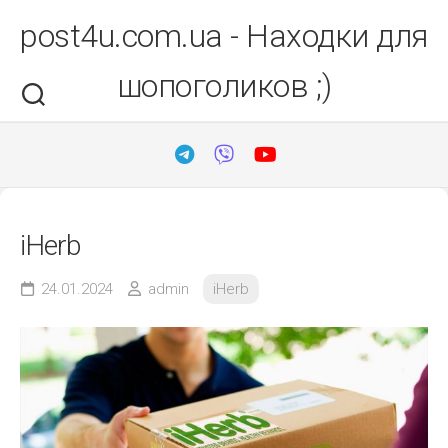
Перейти
post4u.com.ua - Находки для
до
вмісту
шопоголиков ;)
iHerb
24.01.2024
admin
iHerb