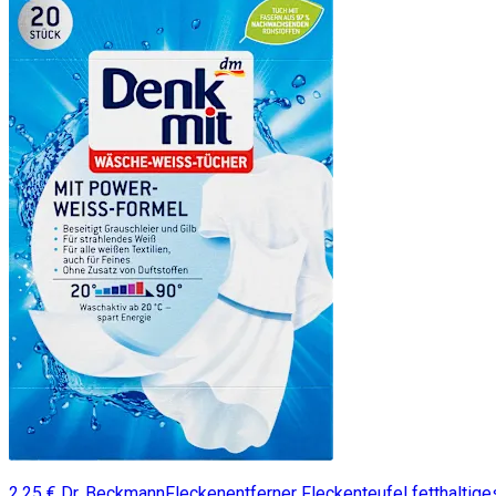
2,25 € Dr. BeckmannFleckenentferner Fleckenteufel fetthaltige