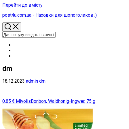
Перейти до вмісту
post4u.com.ua - Находки для шопоголиков ;)
dm
18.12.2023
admin
dm
0,85 € MivolisBonbon, Waldhonig-Ingwer, 75 g