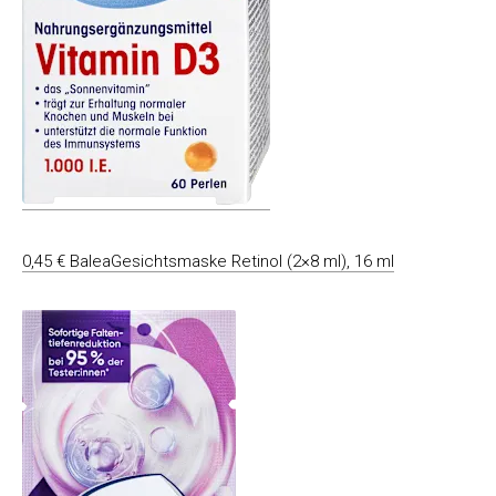
0,45 € BaleaGesichtsmaske Retinol (2×8 ml), 16 ml