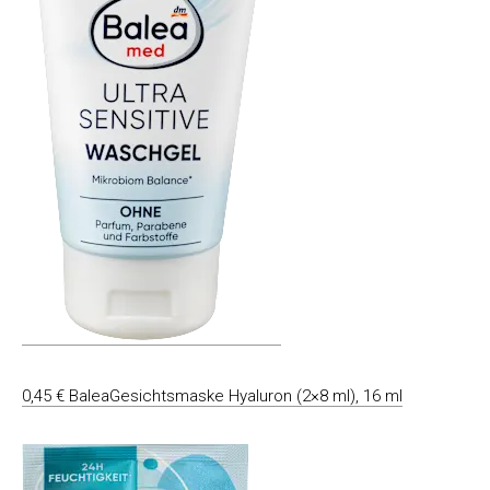
0,45 € BaleaGesichtsmaske Hyaluron (2×8 ml), 16 ml