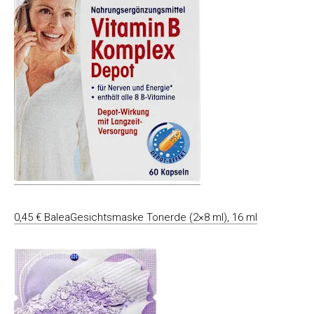
0,45 € BaleaGesichtsmaske Tonerde (2×8 ml), 16 ml