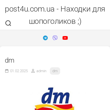
Перейти
post4u.com.ua - Находки для
до
вмісту
шопоголиков ;)
dm
01.02.2025
admin
dm