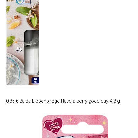
0,85 € Balea Lippenpflege Have a berry good day, 4,8 g