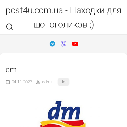
Перейти
post4u.com.ua - Находки для
до
вмісту
шопоголиков ;)
dm
04.11.2023
admin
dm