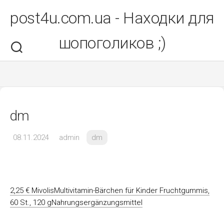
Перейти
post4u.com.ua - Находки для
до
вмісту
шопоголиков ;)
dm
08.11.2024
admin
dm
2,25 € MivolisMultivitamin-Bärchen für Kinder Fruchtgummis,
60 St., 120 gNahrungsergänzungsmittel