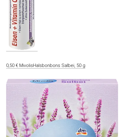
0,50 € MivolisHalsbonbons Salbei, 50 g