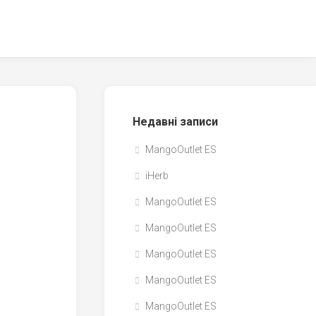
Недавні записи
MangoOutlet ES
iHerb
MangoOutlet ES
MangoOutlet ES
MangoOutlet ES
MangoOutlet ES
MangoOutlet ES