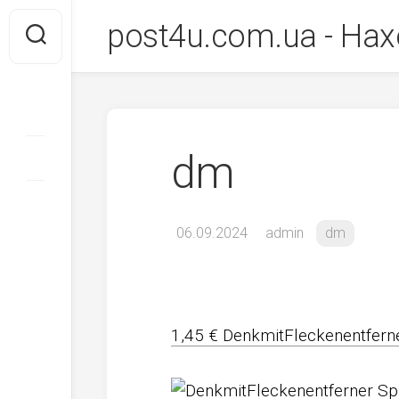
Перейти
post4u.com.ua - Нах
до
вмісту
dm
06.09.2024
admin
dm
1,45 € DenkmitFleckenentfern