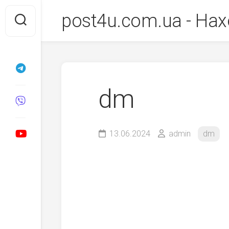
Перейти
post4u.com.ua - Нах
до
вмісту
dm
13.06.2024
admin
dm