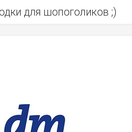
одки для шопоголиков ;)