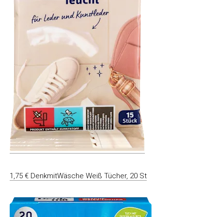
1,75 € DenkmitWäsche Weiß Tücher, 20 St