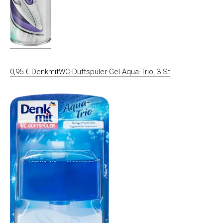
0,95 € DenkmitWC-Duftspüler-Gel Aqua-Trio, 3 St