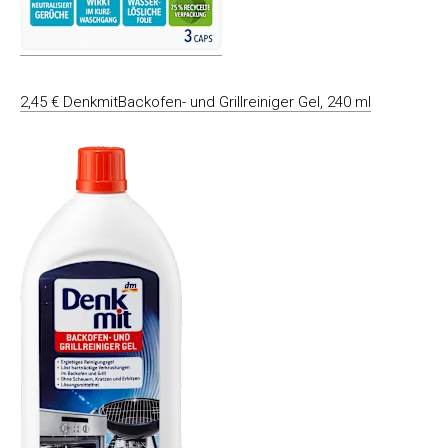
2,45 € DenkmitBackofen- und Grillreiniger Gel, 240 ml