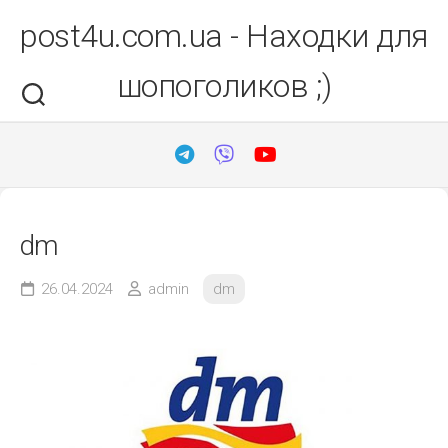
Перейти
post4u.com.ua - Находки для
до
вмісту
шопоголиков ;)
dm
26.04.2024
admin
dm