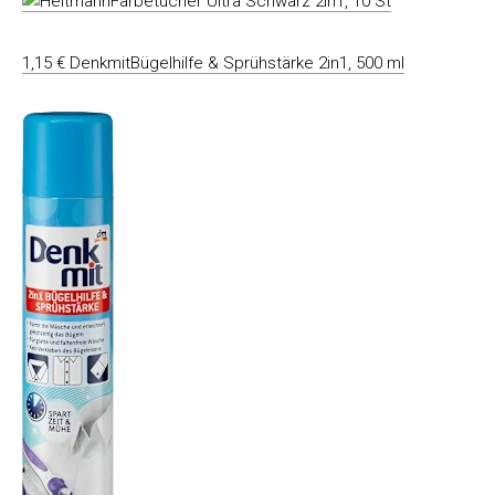
1,15 € DenkmitBügelhilfe & Sprühstärke 2in1, 500 ml