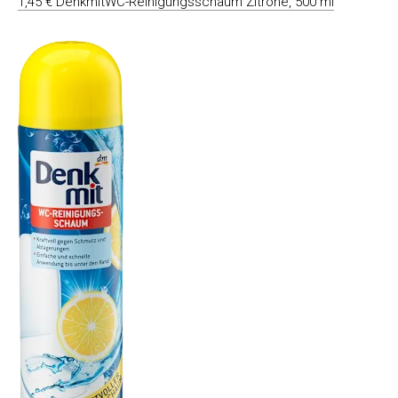
1,45 € DenkmitWC-Reinigungsschaum Zitrone, 500 ml