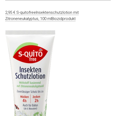
2,95 € S-quitofreeInsektenschutzlotion mit
Zitroneneukalyptus, 100 mlBiozidprodukt