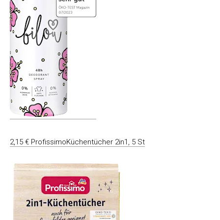
2,15 € ProfissimoKüchentücher 2in1, 5 St