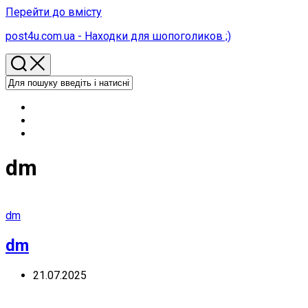
Перейти до вмісту
post4u.com.ua - Находки для шопоголиков ;)
dm
dm
dm
21.07.2025