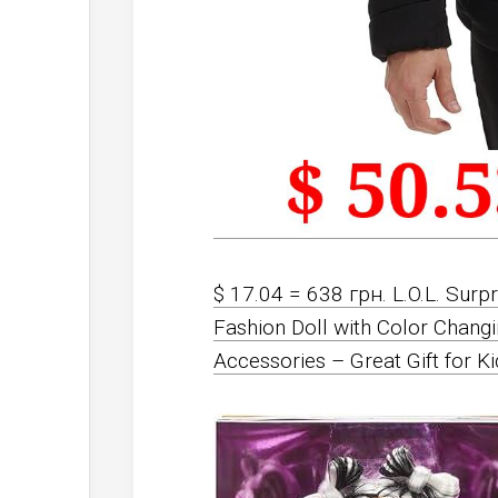
$ 17.04 = 638 грн. L.O.L. Sur
Fashion Doll with Color Chang
Accessories – Great Gift for K