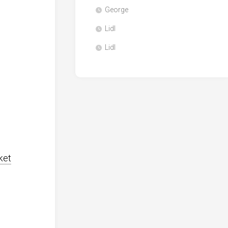
George
Lidl
Lidl
ket