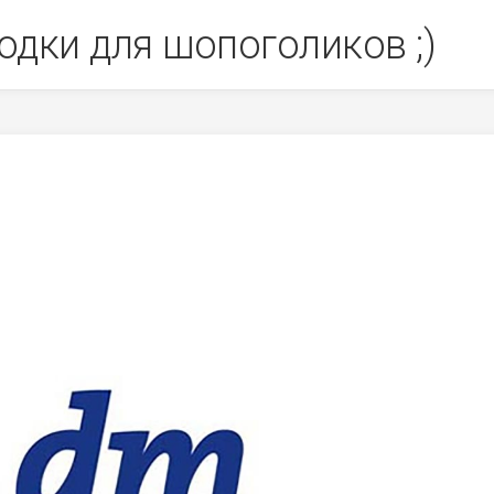
одки для шопоголиков ;)