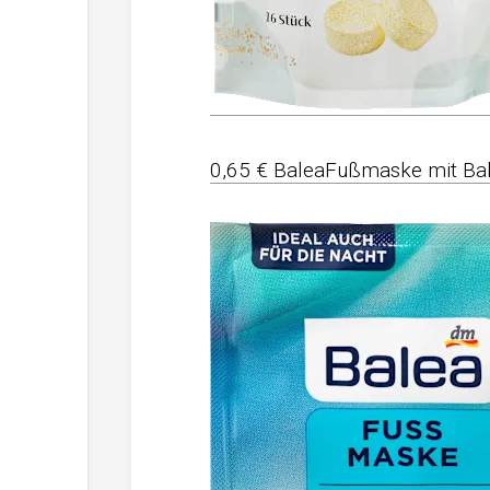
0,65 € BaleaFußmaske mit Ba