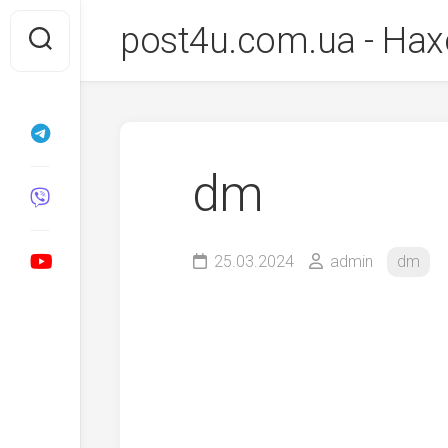
Перейти
post4u.com.ua - Нах
до
вмісту
dm
25.03.2024
admin
dm